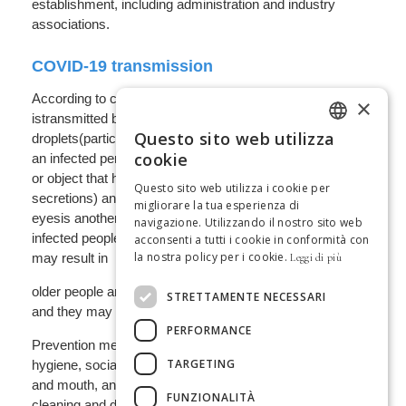
×
Questo sito web utilizza
ITALIAN
cookie
GERMAN
Questo sito web utilizza i cookie per
migliorare la tua esperienza di
SPANISH
navigazione. Utilizzando il nostro sito web
acconsenti a tutti i cookie in conformità con
ENGLISH
la nostra policy per i cookie.
Leggi di più
FRENCH
STRETTAMENTE NECESSARI
DUTCH
PERFORMANCE
PORTUGUESE
TARGETING
FUNZIONALITÀ