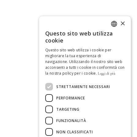
×
Questo sito web utilizza
ITALIAN
cookie
GERMAN
Questo sito web utilizza i cookie per
migliorare la tua esperienza di
SPANISH
navigazione. Utilizzando il nostro sito web
acconsenti a tutti i cookie in conformità con
ENGLISH
la nostra policy per i cookie.
Leggi di più
FRENCH
STRETTAMENTE NECESSARI
DUTCH
PERFORMANCE
PORTUGUESE
TARGETING
FUNZIONALITÀ
NON CLASSIFICATI