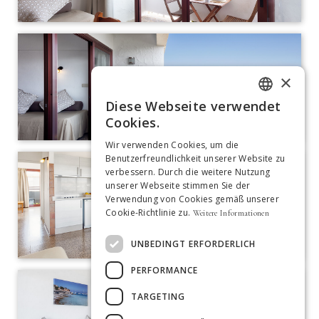
×
Diese Webseite verwendet
ITALIAN
Cookies.
GERMAN
Wir verwenden Cookies, um die
Benutzerfreundlichkeit unserer Website zu
SPANISH
verbessern. Durch die weitere Nutzung
unserer Webseite stimmen Sie der
ENGLISH
Verwendung von Cookies gemäß unserer
Cookie-Richtlinie zu.
Weitere Informationen
FRENCH
DUTCH
UNBEDINGT ERFORDERLICH
PORTUGUESE
PERFORMANCE
TARGETING