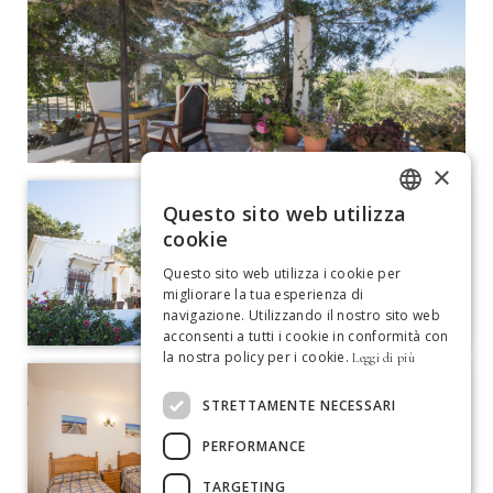
×
Questo sito web utilizza
ITALIAN
cookie
GERMAN
Questo sito web utilizza i cookie per
migliorare la tua esperienza di
SPANISH
navigazione. Utilizzando il nostro sito web
acconsenti a tutti i cookie in conformità con
ENGLISH
la nostra policy per i cookie.
Leggi di più
FRENCH
STRETTAMENTE NECESSARI
DUTCH
PERFORMANCE
PORTUGUESE
TARGETING